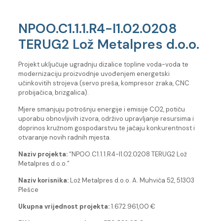
NPOO.C1.1.1.R4-I1.02.0208
TERUG2 Lož Metalpres d.o.o.
Projekt uključuje ugradnju dizalice topline voda-voda te
modernizaciju proizvodnje uvođenjem energetski
učinkovitih strojeva (servo preša, kompresor zraka, CNC
probijačica, brizgalica).
Mjere smanjuju potrošnju energije i emisije CO2, potiču
uporabu obnovljivih izvora, održivo upravljanje resursima i
doprinos kružnom gospodarstvu te jačaju konkurentnost i
otvaranje novih radnih mjesta.
Naziv projekta:
“NPOO.C1.1.1.R4-I1.02.0208 TERUG2 Lož
Metalpres d.o.o.”
Naziv korisnika:
Lož Metalpres d.o.o. A. Muhvića 52, 51303
Plešce
Ukupna vrijednost projekta:
1.672.961,00 €