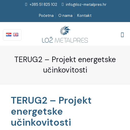
+385 51 825 102
info@loz-metalpres.hr
Početna
O nama
Kontakt
TERUG2 – Projekt energetske
učinkovitosti
TERUG2 – Projekt
energetske
učinkovitosti